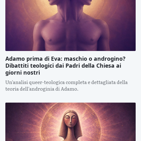
Adamo prima di Eva: maschio o androgino?
Dibattiti teologici dai Padri della Chiesa ai
giorni nostri
Un'analisi queer-teologica completa e dettagliata della
teoria dell'androginia di Adamo.