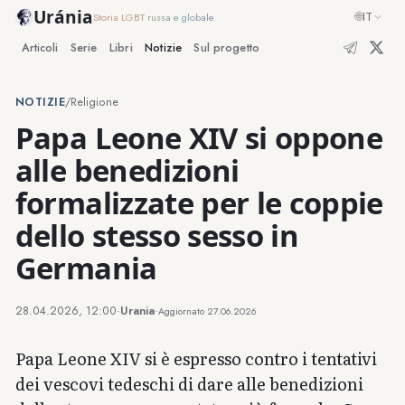
Uránia
🌐
IT
Storia LGBT russa e globale
Articoli
Serie
Libri
Notizie
Sul progetto
NOTIZIE
/
Religione
Papa Leone XIV si oppone
alle benedizioni
formalizzate per le coppie
dello stesso sesso in
Germania
28.04.2026, 12:00
·
Urania
·
Aggiornato
27.06.2026
Papa Leone XIV si è espresso contro i tentativi
dei vescovi tedeschi di dare alle benedizioni