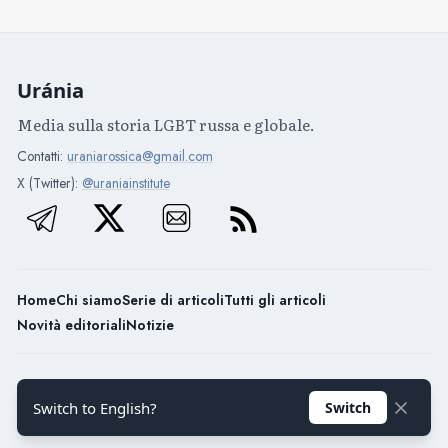
Uránia
Media sulla storia LGBT russa e globale.
Contatti:
uraniarossica@gmail.com
X (Twitter):
@uraniainstitute
Home
Chi siamo
Serie di articoli
Tutti gli articoli
Novità editoriali
Notizie
Uránia / 2026
Switch to English?
Switch