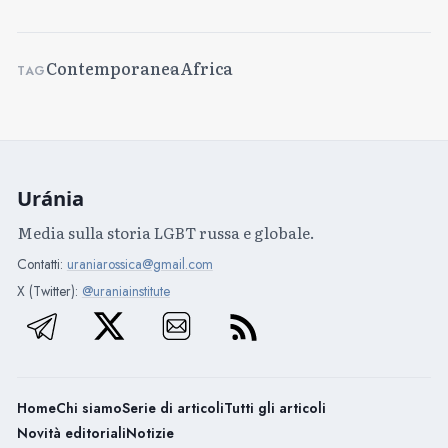
Contemporanea
Africa
TAG
Uránia
Media sulla storia LGBT russa e globale.
Contatti:
uraniarossica@gmail.com
X (Twitter):
@uraniainstitute
Home
Chi siamo
Serie di articoli
Tutti gli articoli
Novità editoriali
Notizie