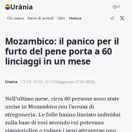
Uránia
IT
Chi siamo
Serie di articoli
Libri
Notizie
Mozambico: il panico per il
furto del pene porta a 60
linciaggi in un mese
Urania
13.05.2026, 12:00
(Aggiornato
27.06.2026
)
Nell’ultimo mese, circa 60 persone sono state
uccise in Mozambico con l’accusa di
stregoneria. Le folle hanno linciato individui
sulla base di voci secondo cui potevano
rimpicciolire o rubare i peni attraverso uno