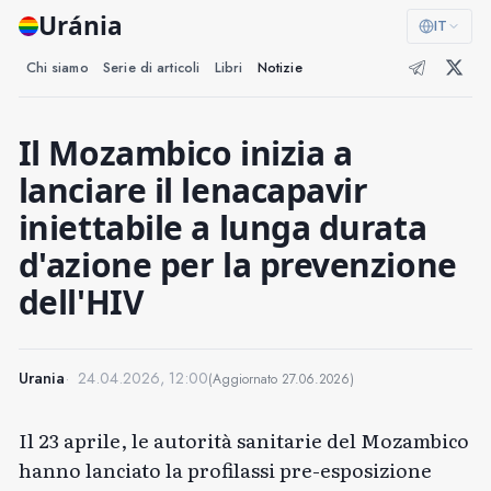
Uránia
IT
Chi siamo
Serie di articoli
Libri
Notizie
Il Mozambico inizia a
lanciare il lenacapavir
iniettabile a lunga durata
d'azione per la prevenzione
dell'HIV
Urania
24.04.2026, 12:00
(Aggiornato
27.06.2026
)
Il 23 aprile, le autorità sanitarie del Mozambico
hanno lanciato la profilassi pre-esposizione