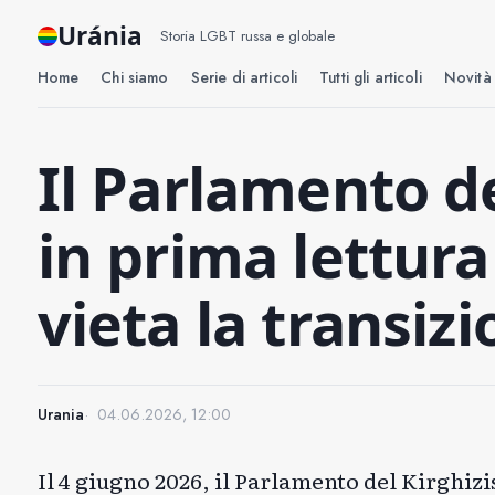
Uránia
Storia LGBT russa e globale
Home
Chi siamo
Serie di articoli
Tutti gli articoli
Novità 
Il Parlamento d
in prima lettura
vieta la transiz
Urania
04.06.2026, 12:00
Il 4 giugno 2026, il Parlamento del Kirghiz