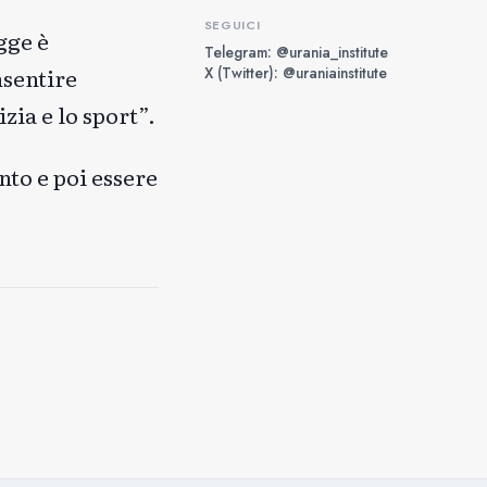
SEGUICI
gge è
Telegram: @urania_institute
X (Twitter): @uraniainstitute
nsentire
izia e lo sport”.
nto e poi essere