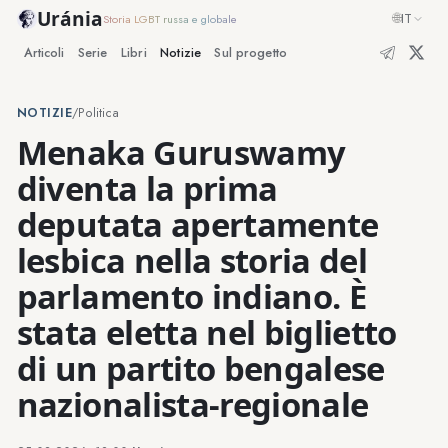
Uránia
🌐
IT
Storia LGBT russa e globale
Articoli
Serie
Libri
Notizie
Sul progetto
NOTIZIE
/
Politica
Menaka Guruswamy
diventa la prima
deputata apertamente
lesbica nella storia del
parlamento indiano. È
stata eletta nel biglietto
di un partito bengalese
nazionalista-regionale