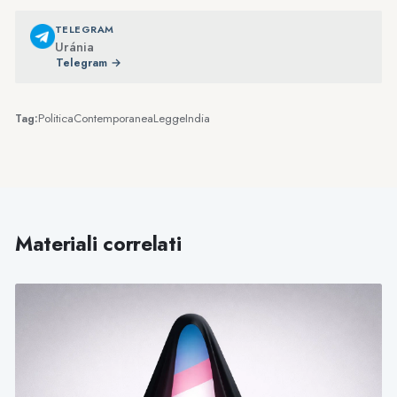
TELEGRAM
Uránia
Telegram →
Politica
Contemporanea
Legge
India
Tag:
Materiali correlati