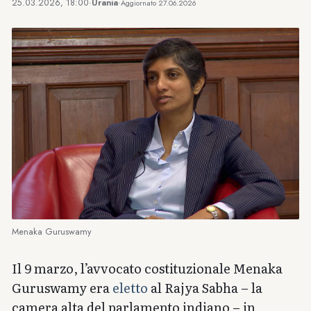
25.03.2026, 18:00
·
Urania
·
Aggiornato
27.06.2026
Menaka Guruswamy
Il 9 marzo, l’avvocato costituzionale Menaka
Guruswamy era
eletto
al Rajya Sabha – la
camera alta del parlamento indiano – in