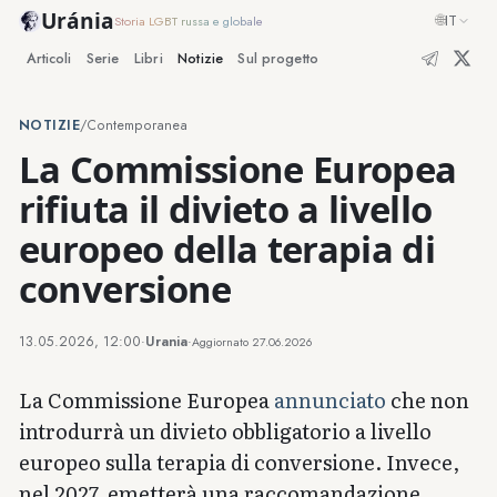
Uránia
🌐
IT
Storia LGBT russa e globale
Articoli
Serie
Libri
Notizie
Sul progetto
NOTIZIE
/
Contemporanea
La Commissione Europea
rifiuta il divieto a livello
europeo della terapia di
conversione
13.05.2026, 12:00
·
Urania
·
Aggiornato
27.06.2026
La Commissione Europea
annunciato
che non
introdurrà un divieto obbligatorio a livello
europeo sulla terapia di conversione. Invece,
nel 2027, emetterà una raccomandazione