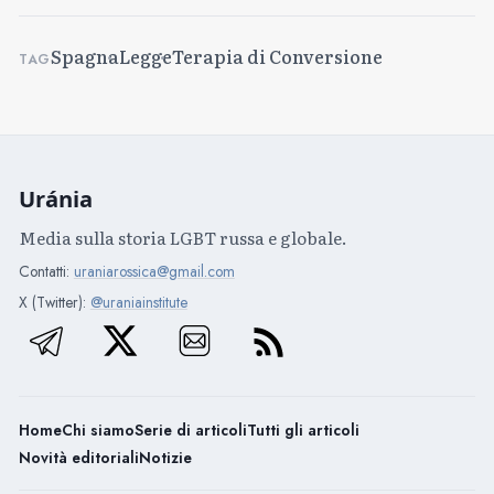
Spagna
Legge
Terapia di Conversione
TAG
Uránia
Media sulla storia LGBT russa e globale.
Contatti:
uraniarossica@gmail.com
X (Twitter):
@uraniainstitute
Home
Chi siamo
Serie di articoli
Tutti gli articoli
Novità editoriali
Notizie