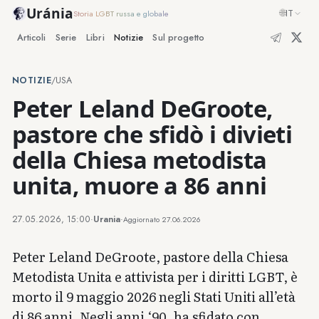
Uránia
🌐
IT
Storia LGBT russa e globale
Articoli
Serie
Libri
Notizie
Sul progetto
NOTIZIE
/
USA
Peter Leland DeGroote,
pastore che sfidò i divieti
della Chiesa metodista
unita, muore a 86 anni
27.05.2026, 15:00
·
Urania
·
Aggiornato
27.06.2026
Peter Leland DeGroote, pastore della Chiesa
Metodista Unita e attivista per i diritti LGBT, è
morto il 9 maggio 2026 negli Stati Uniti all’età
di 86 anni. Negli anni ‘90, ha sfidato con