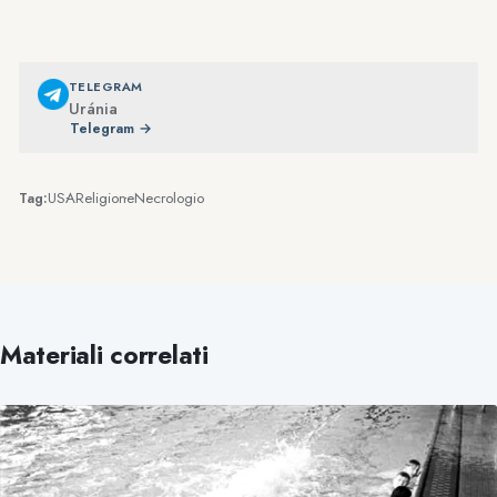
TELEGRAM
Uránia
Telegram →
USA
Religione
Necrologio
Tag:
Materiali correlati