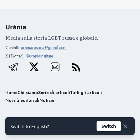
Uránia
Media sulla storia LGBT russa e globale.
Contatti:
uraniarossica@gmail.com
X (Twitter):
@uraniainstitute
Home
Chi siamo
Serie di articoli
Tutti gli articoli
Novità editoriali
Notizie
Uránia / 2026
Switch to English?
Switch