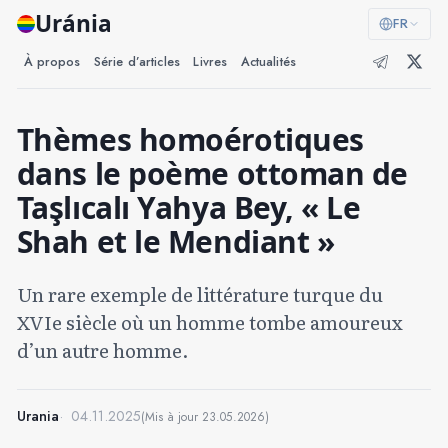
Uránia
FR
À propos
Série d’articles
Livres
Actualités
Thèmes homoérotiques
dans le poème ottoman de
Taşlıcalı Yahya Bey, « Le
Shah et le Mendiant »
Un rare exemple de littérature turque du
XVIe siècle où un homme tombe amoureux
d’un autre homme.
Urania
04.11.2025
(Mis à jour
23.05.2026
)