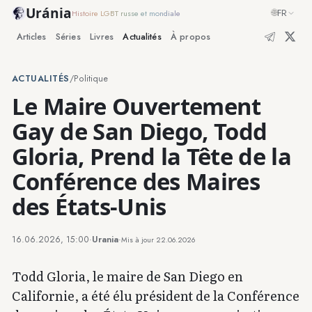
Uránia
🌐
FR
Histoire LGBT russe et mondiale
Articles
Séries
Livres
Actualités
À propos
ACTUALITÉS
/
Politique
Le Maire Ouvertement
Gay de San Diego, Todd
Gloria, Prend la Tête de la
Conférence des Maires
des États-Unis
16.06.2026, 15:00
·
Urania
·
Mis à jour
22.06.2026
Todd Gloria, le maire de San Diego en
Californie, a été élu président de la Conférence