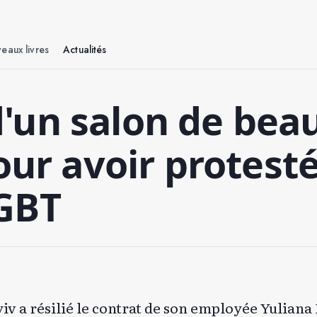
eaux livres
Actualités
'un salon de beau
our avoir protesté
GBT
yiv a résilié le contrat de son employée Yuliana