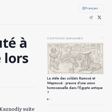
Français
té à
«
CONTENUS SIMILAIRES
 lors
La stèle des soldats Ramosé et
Wepmosé : preuve d'une union
homosexuelle dans l'Égypte antique
?
 Kaznodiy suite