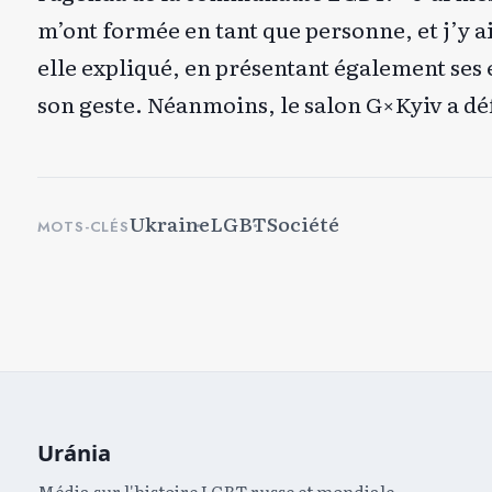
m’ont formée en tant que personne, et j’y ai
elle expliqué, en présentant également ses 
son geste. Néanmoins, le salon G×Kyiv a défi
Ukraine
LGBT
Société
MOTS-CLÉS
Uránia
Média sur l'histoire LGBT russe et mondiale.