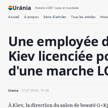
Uránia
Histoire LGBT russe et mondiale
Accueil
À propos
Série d’articles
Tous les articles
Nouv
Une employée d
Kiev licenciée p
d'une marche L
Urania
07.07.2026, 19:48
À Kiev, la direction du salon de beauté G×K