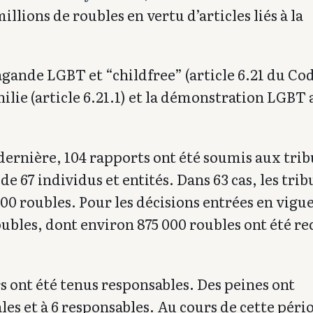
llions de roubles en vertu d’articles liés à la
agande LGBT et “childfree” (article 6.21 du Co
ilie (article 6.21.1) et la démonstration LGBT
 dernière, 104 rapports ont été soumis aux tri
de 67 individus et entités. Dans 63 cas, les tri
0 roubles. Pour les décisions entrées en vigue
oubles, dont environ 875 000 roubles ont été r
rs ont été tenus responsables. Des peines ont
es et à 6 responsables. Au cours de cette pério