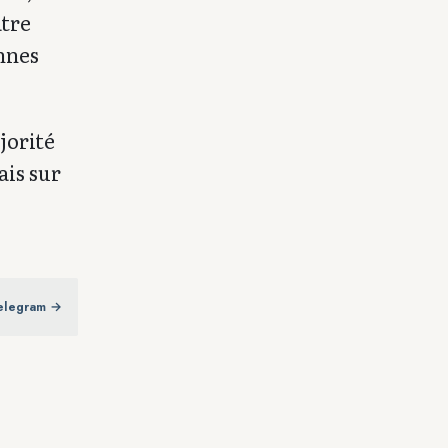
atre
onnes
jorité
is sur
elegram →