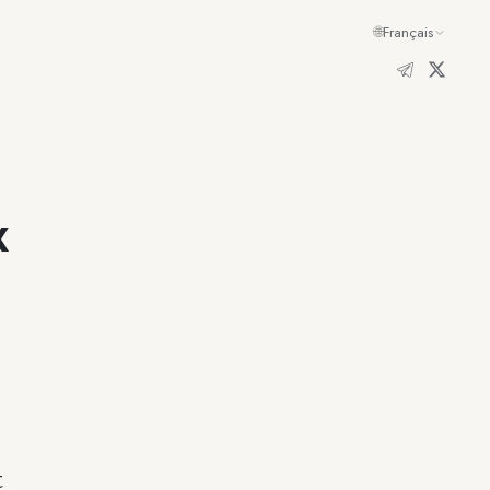
🌐
Français
x
e
t