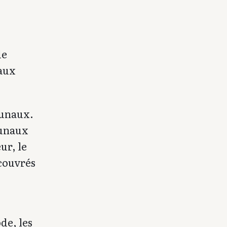
de
 aux
bunaux.
bunaux
ur, le
ecouvrés
de, les