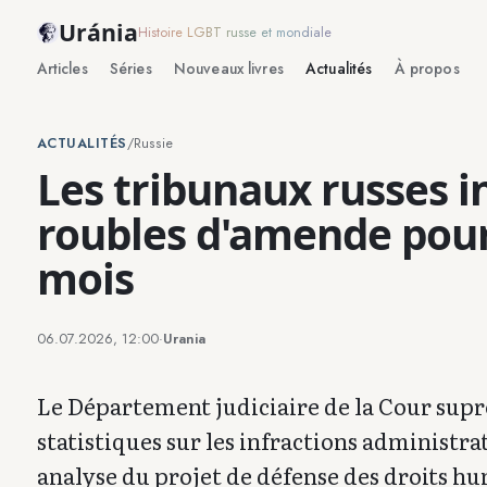
Uránia
Histoire LGBT russe et mondiale
Articles
Séries
Nouveaux livres
Actualités
À propos
ACTUALITÉS
/
Russie
Les tribunaux russes in
roubles d'amende pou
mois
06.07.2026, 12:00
·
Urania
Le Département judiciaire de la Cour suprê
statistiques sur les infractions administr
analyse du projet de défense des droits h