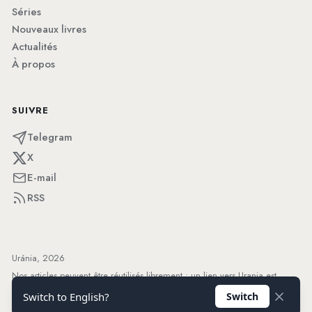
Séries
Nouveaux livres
Actualités
À propos
SUIVRE
Telegram
X
E-mail
RSS
Uránia, 2026
Nos articles peuvent être réutilisés librement ; un lien vers Urania est
apprécié.
Switch to English?
Switch