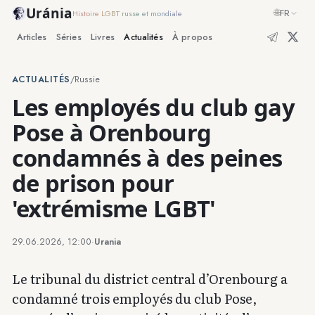
Uránia
🌐
FR
Histoire LGBT russe et mondiale
Articles
Séries
Livres
Actualités
À propos
ACTUALITÉS
/
Russie
Les employés du club gay
Pose à Orenbourg
condamnés à des peines
de prison pour
'extrémisme LGBT'
29.06.2026, 12:00
·
Urania
Le tribunal du district central d’Orenbourg a
condamné trois employés du club Pose,