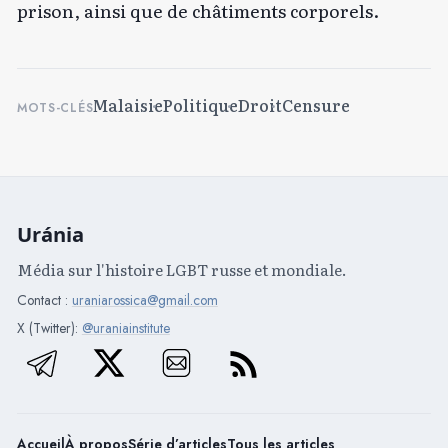
prison, ainsi que de châtiments corporels.
Malaisie
Politique
Droit
Censure
MOTS-CLÉS
Uránia
Média sur l'histoire LGBT russe et mondiale.
Contact :
uraniarossica@gmail.com
X (Twitter):
@uraniainstitute
Accueil
À propos
Série d’articles
Tous les articles