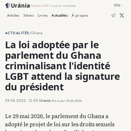
Uránia
🌐
FR
Histoire LGBT russe et mondiale
Articles
Séries
Livres
Actualités
À propos
ACTUALITÉS
/
Ghana
La loi adoptée par le
parlement du Ghana
criminalisant l'identité
LGBT attend la signature
du président
29.06.2026, 12:00
·
Urania
·
Mis à jour
30.06.2026
Le 29 mai 2026, le parlement du Ghana a
adopté le projet de loi sur les droits sexuels