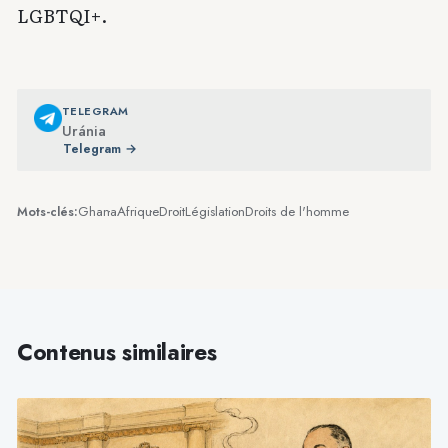
LGBTQI+.
TELEGRAM
Uránia
Telegram →
Ghana
Afrique
Droit
Législation
Droits de l'homme
Mots-clés:
Contenus similaires