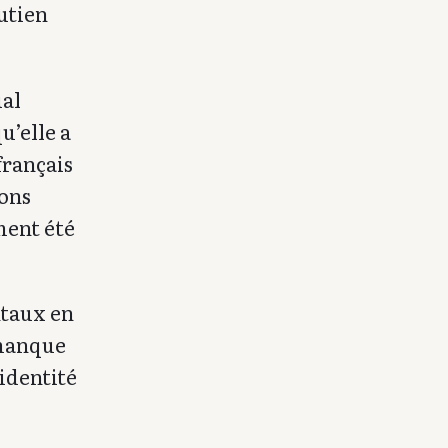
utien
ial
u’elle a
français
ions
ment été
ntaux en
 manque
’identité