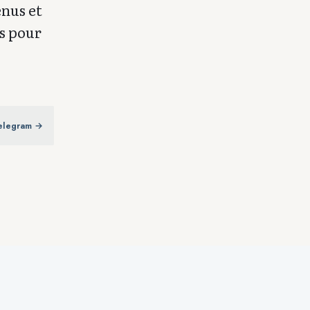
enus et
es pour
elegram →