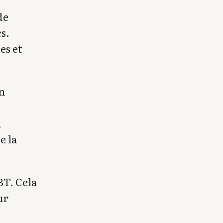
de
s.
es et
n
a
e la
BT. Cela
ur