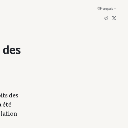
🌐
Français
 des
its des
a été
ulation