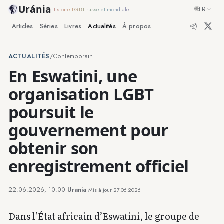
Uránia
🌐
FR
Histoire LGBT russe et mondiale
Articles
Séries
Livres
Actualités
À propos
ACTUALITÉS
/
Contemporain
En Eswatini, une
organisation LGBT
poursuit le
gouvernement pour
obtenir son
enregistrement officiel
22.06.2026, 10:00
·
Urania
·
Mis à jour
27.06.2026
Dans l’État africain d’Eswatini, le groupe de