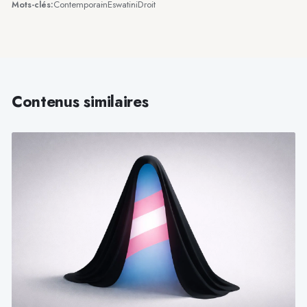
Contemporain
Eswatini
Droit
Mots-clés:
Contenus similaires