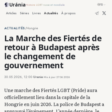
Uránia
🌐
FR
Histoire LGBT russe et mondiale
Articles
Séries
Livres
Actualités
À propos
ACTUALITÉS
/
Hongrie
La Marche des Fiertés de
retour à Budapest après
le changement de
gouvernement
30.05.2026, 12:00
·
Urania
·
Mis à jour
27.06.2026
Une marche des Fiertés LGBT (Pride) aura
officiellement lieu dans la capitale de la
Hongrie en juin 2026. La police de Budapest a
approuvé l’événement. L’année dernière, le