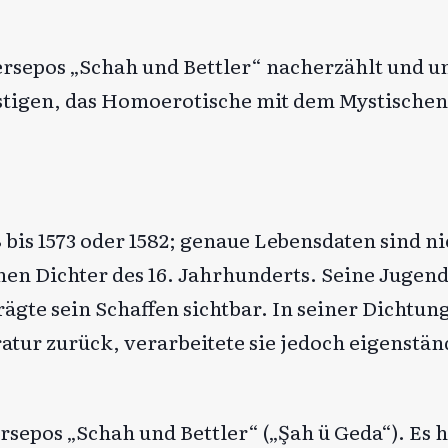
ersepos „Schah und Bettler“ nacherzählt und u
stigen, das Homoerotische mit dem Mystischen
 bis 1573 oder 1582; genaue Lebensdaten sind ni
hen Dichter des 16. Jahrhunderts. Seine Jugen
gte sein Schaffen sichtbar. In seiner Dichtung 
atur zurück, verarbeitete sie jedoch eigenstän
rsepos „Schah und Bettler“ („Şah ü Geda“). Es 