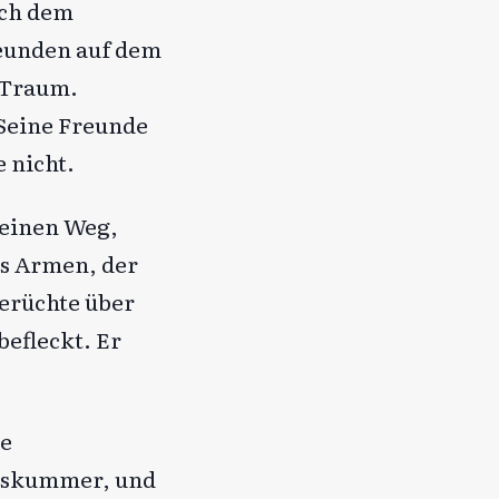
ach dem
reunden auf dem
 Traum.
 Seine Freunde
 nicht.
 einen Weg,
es Armen, der
Gerüchte über
befleckt. Er
ie
beskummer, und