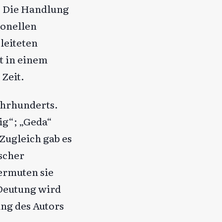
. Die Handlung
ionellen
leiteten
t in einem
Zeit.
ahrhunderts.
ig“; „Geda“
Zugleich gab es
scher
vermuten sie
 Deutung wird
ung des Autors