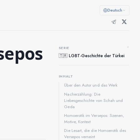
Deutsch
sepos
«
SERIE
🇹🇷 LGBT-Geschichte der Türkei
INHALT
Über den Autor und das Werk
Nacherzählung: Die
Liebesgeschichte von Schah und
Geda
Homoerotik im Versepos: Szenen,
Motive, Kontext
Die Lesart, die die Homoerotik des
Versepos verneint