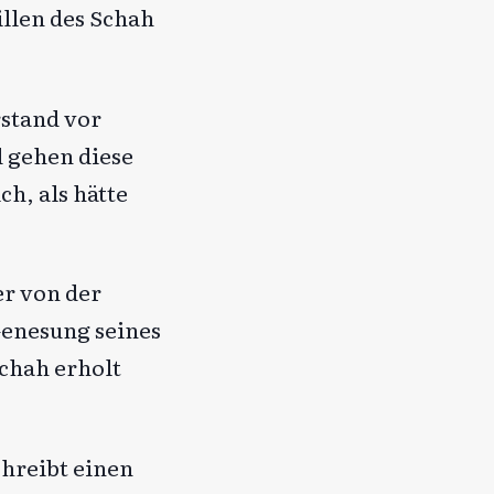
illen des Schah
rstand vor
d gehen diese
ch, als hätte
er von der
Genesung seines
chah erholt
chreibt einen