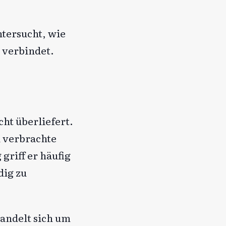
ntersucht, wie
 verbindet.
cht überliefert.
d verbrachte
griff er häufig
dig zu
handelt sich um