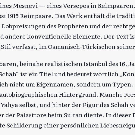
 eines Mesnevi — eines Versepos in Reimpaaren
sst 1915 Reimpaare. Das Werk enthält die tradit
t, Lobpreisungen des Propheten und der rechtge
nd andere konventionelle Elemente. Der Text is
Stil verfasst, im Osmanisch-Türkischen seiner 
aren, beinahe realistischen Istanbul des 16. J
Schah“ ist ein Titel und bedeutet wörtlich „Kön
tlich nicht um Eigennamen, sondern um Typen. 
 autobiographischen Hintergrund. Manche For
 Yahya selbst, und hinter der Figur des Schah 
r der Palasttore beim Sultan diente. In dieser
tete Schilderung einer persönlichen Liebesneig