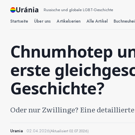
Uránia
Russische und globale LGBT-Geschichte
Startseite
Über uns
Artikelserien
Alle Artikel
Buchneuhei
Chnumhotep un
erste gleichges
Geschichte?
Oder nur Zwillinge? Eine detailliert
Urania
02.04.2026
(Aktualisiert
02.07.2026
)