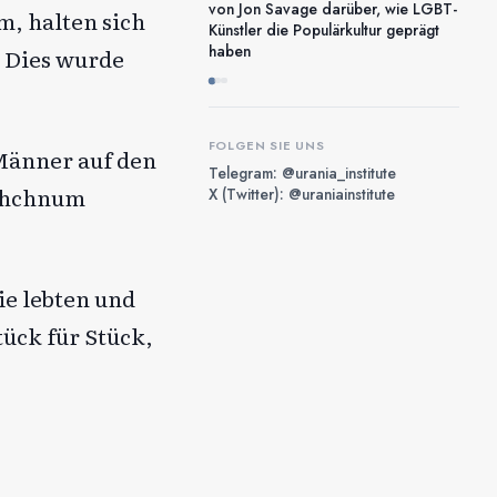
von Jon Savage darüber, wie LGBT-
, halten sich
Künstler die Populärkultur geprägt
haben
. Dies wurde
FOLGEN SIE UNS
 Männer auf den
Telegram: @urania_institute
nchchnum
X (Twitter): @uraniainstitute
e lebten und
tück für Stück,