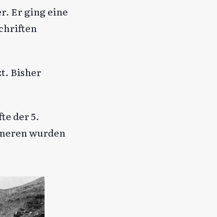
. Er ging eine
chriften
t. Bisher
te der 5.
Inneren wurden