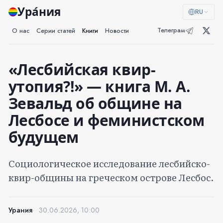
Ура́ния
RU
Телеграм
О нас
Серии статей
Книги
Новости
«Лесбийская квир-
утопия?!» — книга М. А.
Зевальд об общине на
Лесбосе и феминистском
будущем
Социологическое исследование лесбийско-
квир-общины на греческом острове Лесбос.
Урания
30.06.2026, 10:00